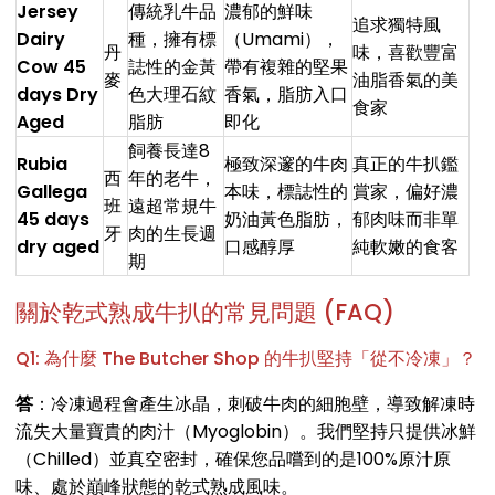
Jersey
傳統乳牛品
濃郁的鮮味
追求獨特風
Dairy
種，擁有標
（Umami），
丹
味，喜歡豐富
Cow 45
誌性的金黃
帶有複雜的堅果
麥
油脂香氣的美
days Dry
色大理石紋
香氣，脂肪入口
食家
Aged
脂肪
即化
飼養長達8
Rubia
極致深邃的牛肉
真正的牛扒鑑
西
年的老牛，
Gallega
本味，標誌性的
賞家，偏好濃
班
遠超常規牛
45 days
奶油黃色脂肪，
郁肉味而非單
牙
肉的生長週
dry aged
口感醇厚
純軟嫩的食客
期
關於乾式熟成牛扒的常見問題 (FAQ)
Q1: 為什麼 The Butcher Shop 的牛扒堅持「從不冷凍」？
答
：冷凍過程會產生冰晶，刺破牛肉的細胞壁，導致解凍時
流失大量寶貴的肉汁（Myoglobin）。我們堅持只提供冰鮮
（Chilled）並真空密封，確保您品嚐到的是100%原汁原
味、處於巔峰狀態的乾式熟成風味。