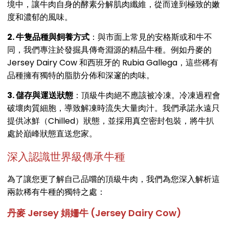
境中，讓牛肉自身的酵素分解肌肉纖維，從而達到極致的嫩
度和濃郁的風味。
2. 牛隻品種與飼養方式
：與市面上常見的安格斯或和牛不
同，我們專注於發掘具傳奇淵源的精品牛種。例如丹麥的
Jersey Dairy Cow 和西班牙的 Rubia Gallega，這些稀有
品種擁有獨特的脂肪分佈和深邃的肉味。
3. 儲存與運送狀態
：頂級牛肉絕不應該被冷凍。冷凍過程會
破壞肉質細胞，導致解凍時流失大量肉汁。我們承諾永遠只
提供冰鮮（Chilled）狀態，並採用真空密封包裝，將牛扒
處於巔峰狀態直送您家。
深入認識世界級傳承牛種
為了讓您更了解自己品嚐的頂級牛肉，我們為您深入解析這
兩款稀有牛種的獨特之處：
丹麥 Jersey 娟姍牛 (Jersey Dairy Cow)