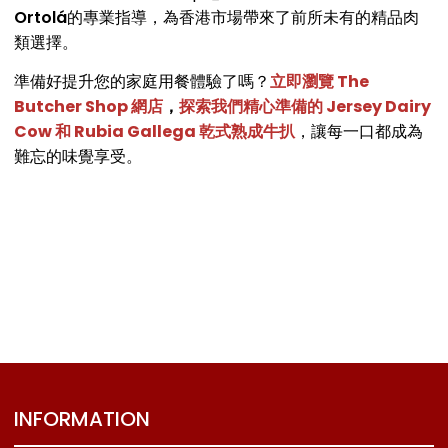
Ortolá
的專業指導，為香港市場帶來了前所未有的精品肉
類選擇。
準備好提升您的家庭用餐體驗了嗎？
立即瀏覽
The
Butcher Shop 網店
，
探索我們精心準備的 Jersey Dairy
Cow 和 Rubia Gallega 乾式熟成牛扒
，讓每一口都成為
難忘的味覺享
受
。
INFORMATION