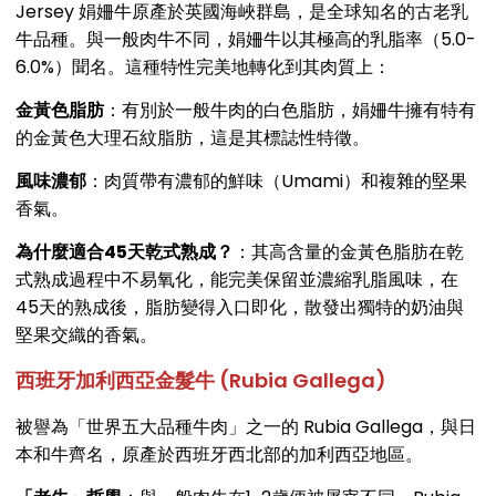
Jersey 娟姍牛原產於英國海峽群島，是全球知名的古老乳
牛品種。與一般肉牛不同，娟姍牛以其極高的乳脂率（5.0-
6.0%）聞名。這種特性完美地轉化到其肉質上：
金黃色脂肪
：有別於一般牛肉的白色脂肪，娟姍牛擁有特有
的金黃色大理石紋脂肪，這是其標誌性特徵。
風味濃郁
：肉質帶有濃郁的鮮味（Umami）和複雜的堅果
香氣。
為什麼適合45天乾式熟成？
：其高含量的金黃色脂肪在乾
式熟成過程中不易氧化，能完美保留並濃縮乳脂風味，在
45天的熟成後，脂肪變得入口即化，散發出獨特的奶油與
堅果交織的香氣。
西班牙加利西亞金髮牛 (Rubia Gallega)
被譽為「世界五大品種牛肉」之一的 Rubia Gallega，與日
本和牛齊名，原產於西班牙西北部的加利西亞地區。