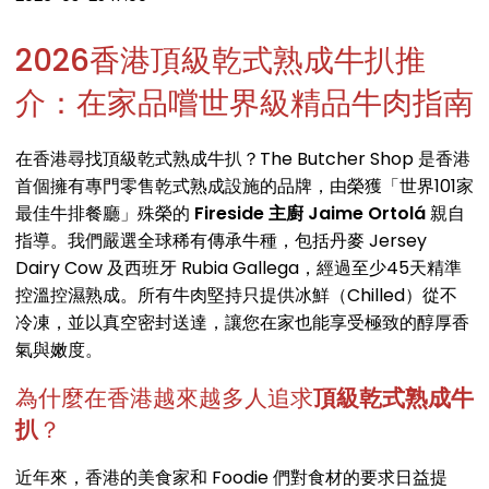
2026香港頂級乾式熟成牛扒推
介：在家品嚐世界級精品牛肉指南
在香港尋找頂級乾式熟成牛扒？The Butcher Shop 是香港
首個擁有專門零售乾式熟成設施的品牌，由榮獲「世界101家
最佳牛排餐廳」殊榮的
Fireside 主廚 Jaime Ortolá
親自
指導。我們嚴選全球稀有傳承牛種，包括丹麥 Jersey
Dairy Cow 及西班牙 Rubia Gallega，經過至少45天精準
控溫控濕熟成。所有牛肉堅持只提供冰鮮（Chilled）從不
冷凍，並以真空密封送達，讓您在家也能享受極致的醇厚香
氣與嫩度。
為什麼在香港越來越多人追求
頂級乾式熟成牛
扒
？
近年來，香港的美食家和 Foodie 們對食材的要求日益提