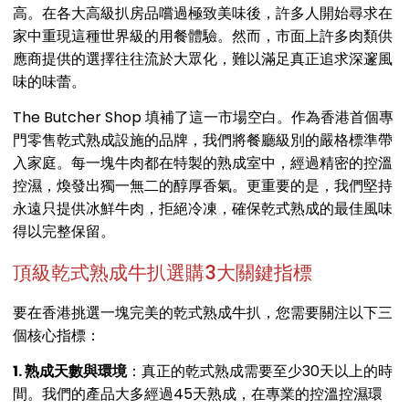
高。在各大高級扒房品嚐過極致美味後，許多人開始尋求在
家中重現這種世界級的用餐體驗。然而，市面上許多肉類供
應商提供的選擇往往流於大眾化，難以滿足真正追求深邃風
味的味蕾。
The Butcher Shop 填補了這一市場空白。作為香港首個專
門零售乾式熟成設施的品牌，我們將餐廳級別的嚴格標準帶
入家庭。每一塊牛肉都在特製的熟成室中，經過精密的控溫
控濕，煥發出獨一無二的醇厚香氣。更重要的是，我們堅持
永遠只提供冰鮮牛肉，拒絕冷凍，確保乾式熟成的最佳風味
得以完整保留。
頂級乾式熟成牛扒選購3大關鍵指標
要在香港挑選一塊完美的乾式熟成牛扒，您需要關注以下三
個核心指標：
1. 熟成天數與環境
：真正的乾式熟成需要至少30天以上的時
間。我們的產品大多經過45天熟成，在專業的控溫控濕環