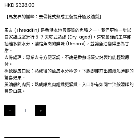
HKD $328.00
【馬友界的巔峰：去骨乾式熟成工藝提升極致油質】
馬友 (Threadfin) 是香港本地最優質的魚種之一，我們更進一步以
自家熟成室進行 5-7 天乾式熟成 (Dry-aged)。這套嚴謹的工序能
抽離多餘水分，濃縮魚肉的鮮味 (Umami)，並讓魚油變得更為甘
甜。
去骨處理：專業去骨方便烹調，不論是香煎或碳火烤製均能輕鬆應
付。
極致脆皮口感：熟成後的魚皮水分極少，下鍋即能煎出如紙般薄脆的
驚喜效果。
黃油般的肉質：熟成讓魚肉組織更緊緻，入口帶有如同牛油般滑順的
豐盈口感。
-
+