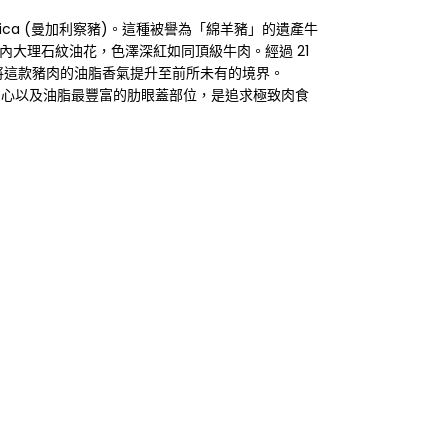
ngalica (曼加利察豬)。這種被譽為「綿羊豬」的遺產牛
大理石紋油花，色澤深紅如同頂級牛肉。經過 21
縮，將這款豬肉的油脂香氣提升至前所未有的境界。
里肌中心以及油脂最豐富的肋眼蓋部位，是追求極致肉食