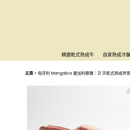
精選乾式熟成牛
自家熟成冷
主頁
匈牙利 Mangalica 曼加利察豬：21 天乾式熟成斧頭扒 (Ma