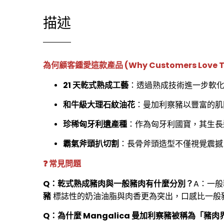
描述
為何顧客鍾愛這款產品 (Why Customers Love Thi
21 天乾式熟成工藝
：透過熟成技術進一步軟
和牛級大理石紋油花
：曼加利察豬以豐富的肌
珍稀匈牙利遺產種
：作為匈牙利國寶，其生長
霸氣斧頭扒切割
：長骨斧頭造型不僅視覺震撼
❓ 常見問題
Q：乾式熟成豬肉與一般豬肉有什麼分別？
A：一
豬
標誌性的奶油油脂與肉香更為突出，口感比一般
Q：為什麼 Mangalica 曼加利察豬被稱為「豬