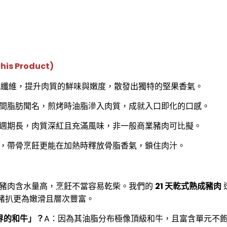
s Product)
化纖維，提升肉質的鮮味與嫩度，散發出獨特的堅果香氣。
間脂肪聞名，煎烤時油脂滲入肉質，成就入口即化的口感。
週期長，肉質深紅且充滿風味，非一般商業豬肉可比擬。
，帶骨烹飪更能在加熱時釋放骨脂香氣，鎖住肉汁。
般豬肉含水量高，烹飪不當容易乾柴。我們的
21 天乾式熟成豬肉
豬扒更為嫩滑且層次豐富。
肉界的和牛」？
A：因為其油脂分布極像頂級和牛，且富含單元不