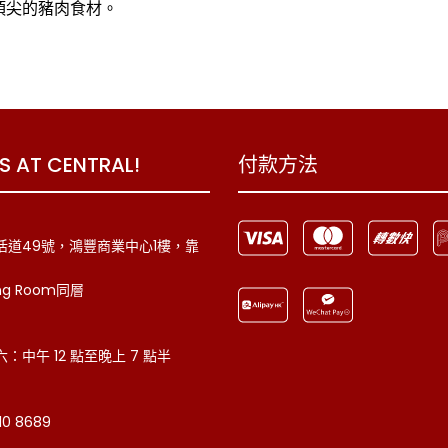
頂尖的豬肉食材。
US AT CENTRAL!
付款方法
活道49號，鴻豐商業中心1樓，靠
ng Room同層
：中午 12 點至晚上 7 點半
0 8689