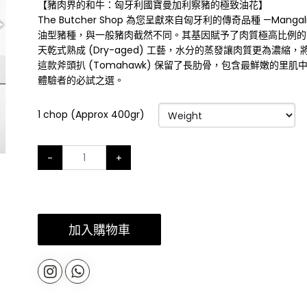
【豬肉界的和牛：匈牙利國寶曼加利察豬的極致油花】
The Butcher Shop 為您呈獻來自匈牙利的傳奇品種 —Ma
油型豬種，與一般豬肉截然不同。其基因賦予了肉質極高比例的內
天乾式熟成 (Dry-aged) 工藝，水分的蒸發讓肉質更為濃
這款斧頭扒 (Tomahawk) 保留了長肋骨，包含最鮮嫩的
體驗者的必試之選。
1 chop (Approx 400gr)
-
+
加入購物車