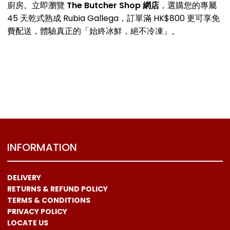
廚房。立即瀏覽
The Butcher Shop 網店
，選購您的專屬
45 天乾式熟成 Rubia Gallega，訂單滿 HK$800 更可享免
費配送，體驗真正的「始終冰鮮，絕不冷凍」。
INFORMATION
DELIVERY
RETURNS & REFUND POLICY
TERMS & CONDITIONS
PRIVACY POLICY
LOCATE US