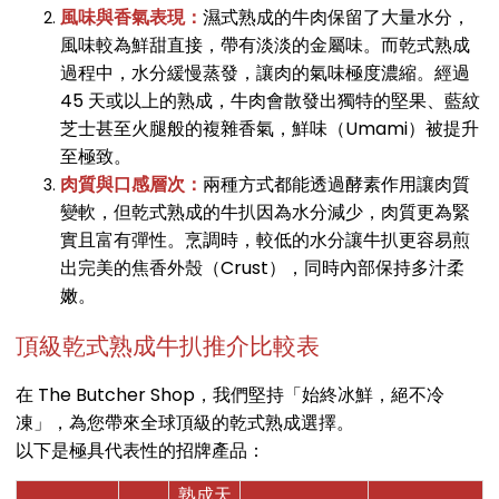
風味與香氣表現
：
濕式熟成的牛肉保留了大量水分，
風味較為鮮甜直接，帶有淡淡的金屬味。而乾式熟成
過程中，水分緩慢蒸發，讓肉的氣味極度濃縮。經過
45 天或以上的熟成，牛肉會散發出獨特的堅果、藍紋
芝士甚至火腿般的複雜香氣，鮮味（Umami）被提升
至極致。
肉質與口感層次
：
兩種方式都能透過酵素作用讓肉質
變軟，但乾式熟成的牛扒因為水分減少，肉質更為緊
實且富有彈性。烹調時，較低的水分讓牛扒更容易煎
出完美的焦香外殼（Crust），同時內部保持多汁柔
嫩。
頂級乾式熟成牛扒推介比較表
在 The Butcher Shop，我們堅持「始終冰鮮，絕不冷
凍」，為您帶來全球頂級的乾式熟成選擇。
以下是極具代表性的招牌產品：
熟成天