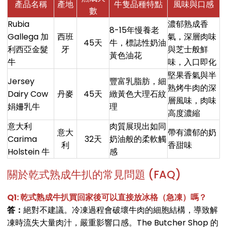
產品名稱
產地
牛隻品種特點
風味與口感
數
Rubia
濃郁熟成香
8-15年慢養老
Gallega 加
西班
氣，深層肉味
45天
牛，標誌性奶油
利西亞金髮
牙
與芝士般鮮
黃色油花
牛
味，入口即化
堅果香氣與半
Jersey
豐富乳脂肪，細
熟烤牛肉的深
Dairy Cow
丹麥
45天
緻黃色大理石紋
層風味，肉味
娟姍乳牛
理
高度濃縮
意大利
肉質展現出如同
意大
帶有濃郁的奶
Carima
32天
奶油般的柔軟觸
利
香甜味
Holstein 牛
感
關於乾式熟成牛扒的常見問題 (FAQ)
Q1: 乾式熟成牛扒買回家後可以直接放冰格（急凍）嗎？
答
：
絕對不建議。冷凍過程會破壞牛肉的細胞結構，導致解
凍時流失大量肉汁，嚴重影響口感。The Butcher Shop 的