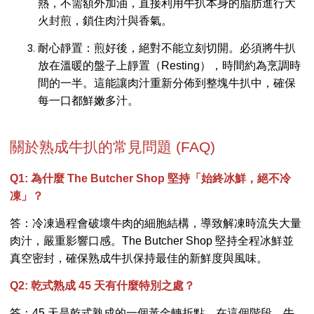
熱，不需額外加油，直接利用牛扒本身的脂肪進行大
火封煎，鎖住肉汁與香氣。
耐心靜置：煎好後，絕對不能立刻切開。必須將牛扒
放在溫暖的盤子上靜置（Resting），時間約為烹調時
間的一半。這能讓肉汁重新分佈到整塊牛扒中，確保
每一口都鮮嫩多汁。
關於熟成牛扒的常見問題 (FAQ)
Q1: 為什麼 The Butcher Shop 堅持「始終冰鮮，絕不冷
凍」？
答：冷凍過程會破壞牛肉的細胞結構，導致解凍時流失大量
肉汁，嚴重影響口感。The Butcher Shop 堅持全程冰鮮並
真空密封，確保熟成牛扒保持最佳的新鮮度與風味。
Q2: 乾式熟成 45 天有什麼特別之處？
答：45 天是乾式熟成的一個黃金轉折點。在這個階段，牛