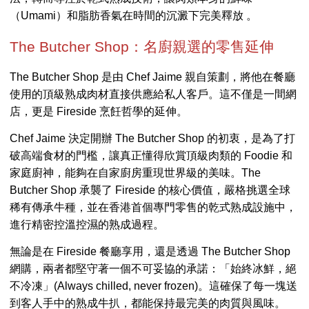
（Umami）和脂肪香氣在時間的沉澱下完美釋放 。
The Butcher Shop：名廚親選的零售延伸
The Butcher Shop 是由 Chef Jaime 親自策劃，將他在餐廳
使用的頂級熟成肉材直接供應給私人客戶。這不僅是一間網
店，更是 Fireside 烹飪哲學的延伸。
Chef Jaime 決定開辦 The Butcher Shop 的初衷，是為了打
破高端食材的門檻，讓真正懂得欣賞頂級肉類的 Foodie 和
家庭廚神，能夠在自家廚房重現世界級的美味。The
Butcher Shop 承襲了 Fireside 的核心價值，嚴格挑選全球
稀有傳承牛種，並在香港首個專門零售的乾式熟成設施中，
進行精密控溫控濕的熟成過程。
無論是在 Fireside 餐廳享用，還是透過 The Butcher Shop
網購，兩者都堅守著一個不可妥協的承諾：「始終冰鮮，絕
不冷凍」(Always chilled, never frozen)。這確保了每一塊送
到客人手中的熟成牛扒，都能保持最完美的肉質與風味。