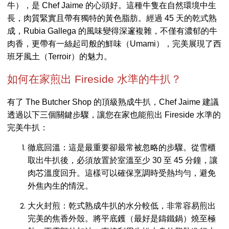
牛），是 Chef Jaime 的心頭好。這種牛隻在自然環境中生
長，肉質緊實且帶有獨特的黃色脂肪。經過 45 天的乾式熟
成，Rubia Gallega 的風味變得深邃複雜，不僅有濃郁的牛
肉香，更帶有一絲起司般的鮮味（Umami），完美展現了西
班牙風土（Terroir）的魅力。
如何在家煎出 Fireside 水準的牛扒？
有了 The Butcher Shop 的頂級熟成牛扒，Chef Jaime 建議
透過以下三個關鍵步驟，讓您在家也能煎出 Fireside 水準的
完美牛扒：
徹底回溫：這是最重要卻最常被忽略的步驟。從雪櫃
取出牛扒後，必須放置於室溫至少 30 至 45 分鐘，讓
肉芯溫度回升。這樣可以確保烹調時受熱均勻，避免
外焦內生的情況。
大火封煎：乾式熟成牛扒的水分較低，非常容易煎出
完美的焦香外殼。將平底鑊（最好是鑄鐵鍋）燒至極