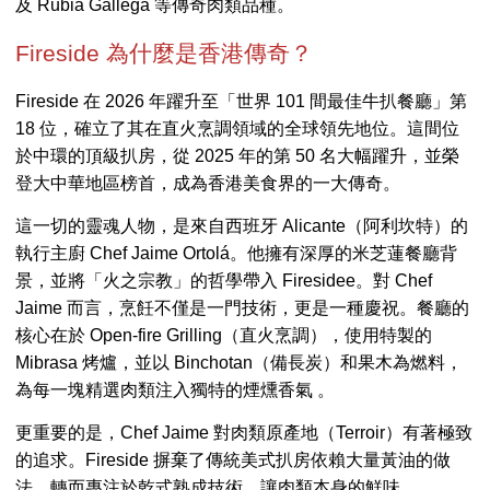
及 Rubia Gallega 等傳奇肉類品種。
Fireside 為什麼是香港傳奇？
Fireside 在 2026 年躍升至「世界 101 間最佳牛扒餐廳」第
18 位，確立了其在直火烹調領域的全球領先地位。這間位
於中環的頂級扒房，從 2025 年的第 50 名大幅躍升，並榮
登大中華地區榜首，成為香港美食界的一大傳奇。
這一切的靈魂人物，是來自西班牙 Alicante（阿利坎特）的
執行主廚 Chef Jaime Ortolá。他擁有深厚的米芝蓮餐廳背
景，並將「火之宗教」的哲學帶入 Firesidee。對 Chef
Jaime 而言，烹飪不僅是一門技術，更是一種慶祝。餐廳的
核心在於 Open-fire Grilling（直火烹調），使用特製的
Mibrasa 烤爐，並以 Binchotan（備長炭）和果木為燃料，
為每一塊精選肉類注入獨特的煙燻香氣 。
更重要的是，Chef Jaime 對肉類原產地（Terroir）有著極致
的追求。Fireside 摒棄了傳統美式扒房依賴大量黃油的做
法，轉而專注於乾式熟成技術，讓肉類本身的鮮味