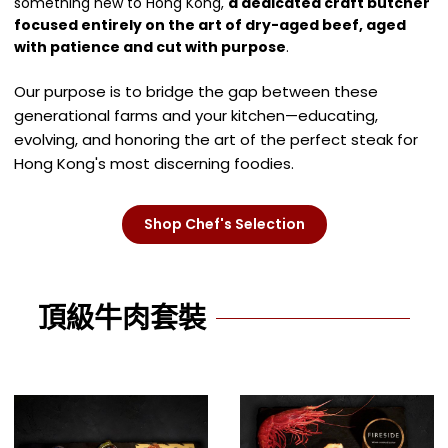
something new to Hong Kong,
a dedicated craft butcher
focused entirely on the art of dry-aged beef, aged
with patience and cut with purpose
.
Our purpose is to bridge the gap between these
generational farms and your kitchen—educating,
evolving, and honoring the art of the perfect steak for
Hong Kong's most discerning foodies.
Shop Chef's Selection
頂級牛肉套裝