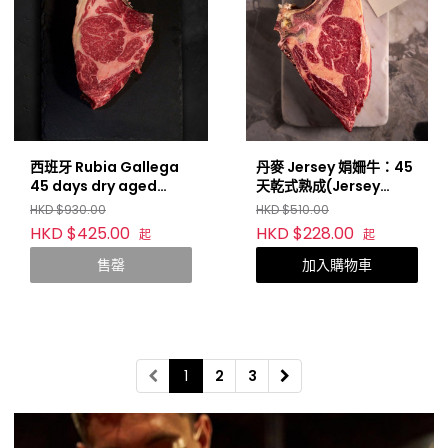
西班牙 Rubia Gallega
丹麥 Jersey 娟姍牛：45
45 days dry aged
天乾式熟成(Jersey
(Spain)
Dairy Cow 45 Days
HKD $930.00
HKD $510.00
Dry-Aged)
HKD $425.00
HKD $228.00
起
起
售罄
加入購物車
1
2
3