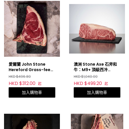
愛爾蘭 John Stone
澳洲 Stone Axe 石斧和
Hereford Grass-feed
牛：M9+ 頂級西冷
(Ireland)
(Stone Axe Full Blood
HKD $496.80
HKD $1,040.00
Wagyu M9+ Striploin)
HKD $312.00
HKD $499.20
起
起
加入購物車
加入購物車