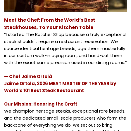
Meet the Chef: From the World’s Best
Steakhouses, To Your Kitchen Table
“I started The Butcher Shop because a truly exceptional
steak shouldn't require a restaurant reservation. We
source identical heritage breeds, age them masterfully
in our custom walk-in aging room, and hand-cut them
with the exact same precision used in our dining rooms.”
— Chef Jaime Ortolá
Jaime Ortola, 2026 MEAT MASTER OF THE YEAR by
World’s 101 Best Steak Restaurant
Our Mission: Honoring the Craft
We champion heritage steaks, exceptional rare breeds,
and the dedicated small-scale producers who form the
backbone of everything we do.
We set out to bring