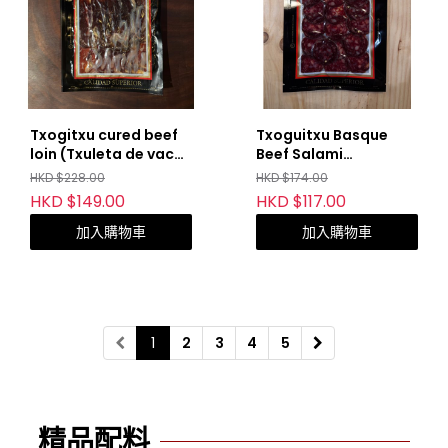
Txogitxu cured beef
Txoguitxu Basque
loin (Txuleta de vaca
Beef Salami
curada)
(Salchichon de vaca)
HKD $228.00
HKD $174.00
HKD $149.00
HKD $117.00
加入購物車
加入購物車
1
2
3
4
5
精品配料